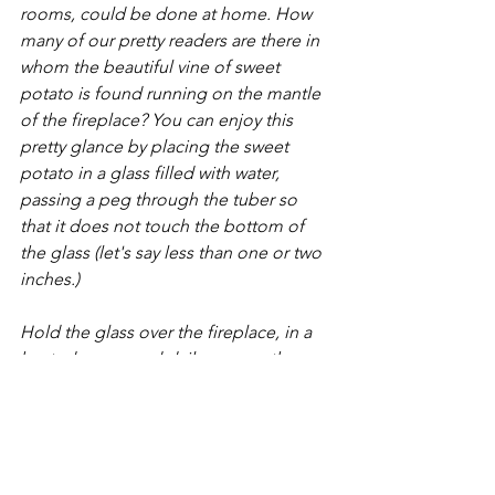
rooms, could be done at home. How 
many of our pretty readers are there in 
whom the beautiful vine of sweet 
potato is found running on the mantle 
of the fireplace? You can enjoy this 
pretty glance by placing the sweet 
potato in a glass filled with water, 
passing a peg through the tuber so 
that it does not touch the bottom of 
the glass (let's say less than one or two 
inches.)
Hold the glass over the fireplace, in a 
heated room, and daily expose the 
tuber to the sun for an hour or two. In a 
few days, small roots will appear 
descending towards the bottom of the 
vase, and in two or three weeks, the 
germ will develop and the plant will 